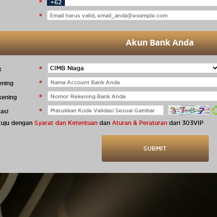
*
+62
*
Akun Bank Anda
*
k
*
ning
*
ening
*
asi
tuju dengan
Syarat dan Ketentuan
dan
Aturan & Peraturan
dari 303VIP
SUBMIT