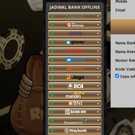
Mobile
JADWAL BANK OFFLINE
Email
Nama Ban
Nama Reke
Nomor Rek
Kode Valid
Saya se