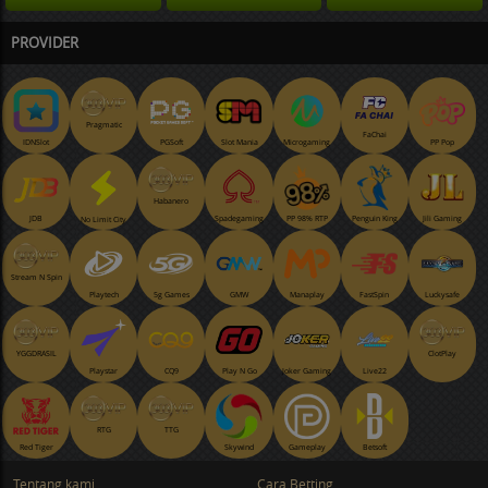
PROVIDER
Pragmatic
FaChai
IDNSlot
PGSoft
Slot Mania
Microgaming
PP Pop
Habanero
JDB
Spadegaming
PP 98% RTP
Penguin King
Jili Gaming
No Limit City
Stream N Spin
Playtech
5g Games
GMW
Manaplay
FastSpin
Luckysafe
YGGDRASIL
ClotPlay
Playstar
CQ9
Play N Go
Joker Gaming
Live22
RTG
TTG
Red Tiger
Skywind
Gameplay
Betsoft
Tentang kami
Cara Betting