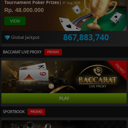
Tournament Poker Prizes|
07 Aug 2026
Rp. 48.000.000
VIEW
867,883,740
Global Jackpot
BACCARAT LIVE PROXY
PROMO
PROMO
PLAY
SPORTBOOK
PROMO