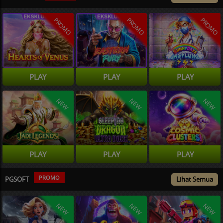
PROMO
PROMO
PROMO
PLAY
PLAY
PLAY
NEW
NEW
NEW
PLAY
PLAY
PLAY
PROMO
PGSOFT
Lihat Semua
NEW
NEW
NEW