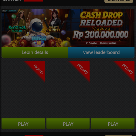
Lebih details
view leaderboard
PROMO
PROMO
PROMO
PLAY
PLAY
PLAY