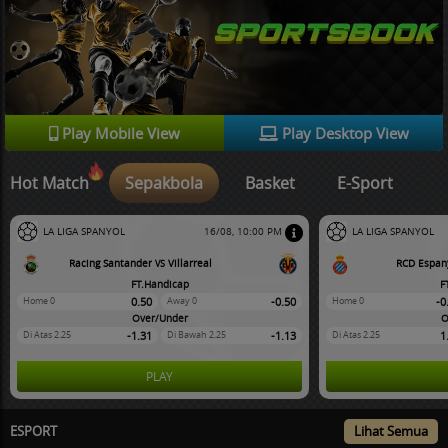
Play Mobile View
Play Desktop View
Hot Match
Sepakbola
Basket
E-Sport
LA LIGA SPANYOL
16/08, 10:00 PM
LA LIGA SPANYOL
RCD Espanyol
Levante
Ala
VS
FT.Handicap
F
-0.50
0.50
-0
Home 0
Away 0
Home 0
Over/Under
O
1.05
-1.20
1
Di Atas 2.25
Di Bawah 2.25
Di Atas 0.00
PLAY
ESPORT
Lihat Semua