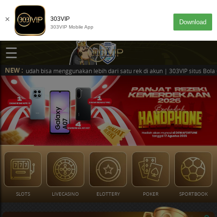
×
303VIP
Download
303VIP Mobile App
☰
NEW :
udah bisa menggunakan lebih dari satu rek di akun | 303VIP situs Bola Onlin
DESKTOP
MASUK
SLOTS
LIVECASINO
ELOTTERY
POKER
SPORTBOOK